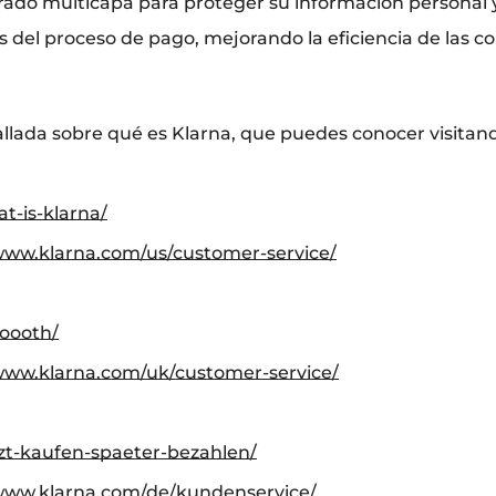
ifrado multicapa para proteger su información personal 
os del proceso de pago, mejorando la eficiencia de las c
allada sobre qué es Klarna, que puedes conocer visitan
t-is-klarna/
www.klarna.com/us/customer-service/
oooth/
www.klarna.com/uk/customer-service/
zt-kaufen-spaeter-bezahlen/
/www.klarna.com/de/kundenservice/