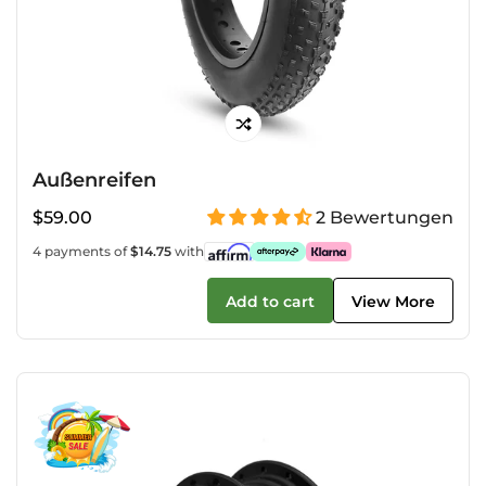
Außenreifen
Regulärer
$59.00
2 Bewertungen
Preis
4 payments of
$14.75
with
Add to cart
View More