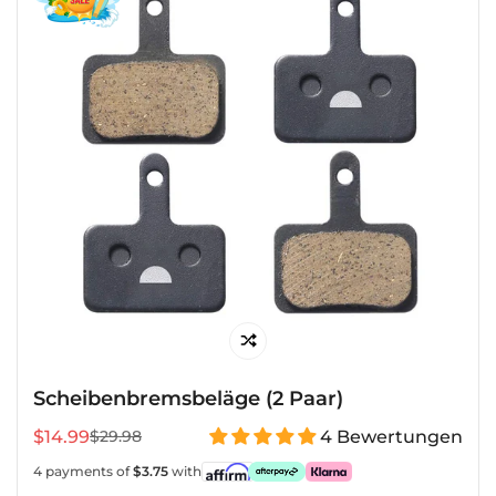
Scheibenbremsbeläge (2 Paar)
$14.99
4 Bewertungen
$29.98
Verkaufspreis
Regulärer
Preis
4 payments of
$3.75
with