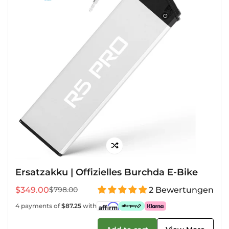
Ersatzakku | Offizielles Burchda E-Bike
$349.00
2 Bewertungen
$798.00
Verkaufspreis
Regulärer
Preis
4 payments of
$87.25
with