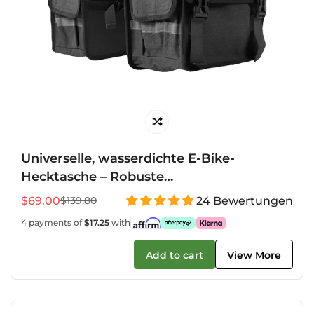
Universelle, wasserdichte E-Bike-
Hecktasche – Robuste
Doppelsatteltasche
$69.00
24 Bewertungen
$139.80
Verkaufspreis
Regulärer
Preis
4 payments of
$17.25
with
Add to cart
View More