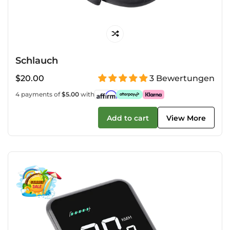
Schlauch
Regulärer
$20.00
3 Bewertungen
Preis
4 payments of
$5.00
with
Add to cart
View More