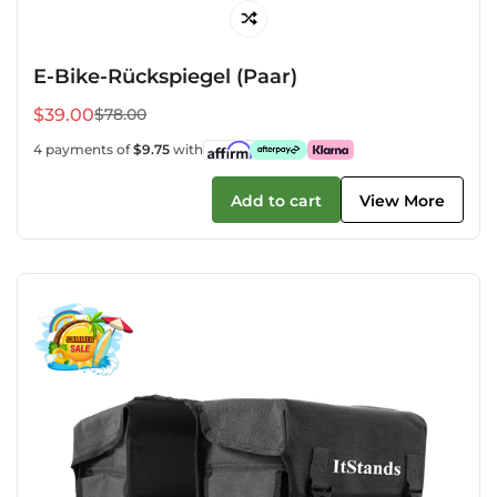
E-Bike-Rückspiegel (Paar)
$39.00
$78.00
Verkaufspreis
Regulärer
Preis
4 payments of
$9.75
with
Add to cart
View More