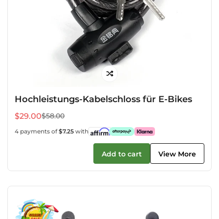
Hochleistungs-Kabelschloss für E-Bikes
$29.00
$58.00
Verkaufspreis
Regulärer
Preis
4 payments of
$7.25
with
Add to cart
View More