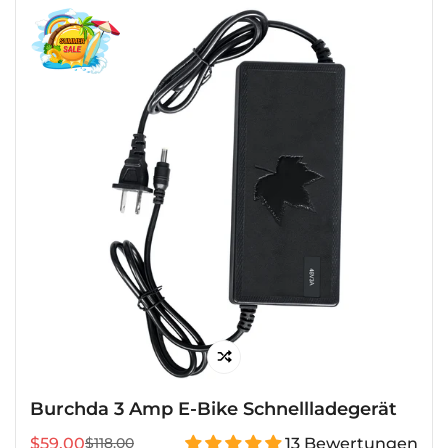
Burchda 3 Amp E-Bike Schnellladegerät
$59.00
13 Bewertungen
$118.00
Verkaufspreis
Regulärer