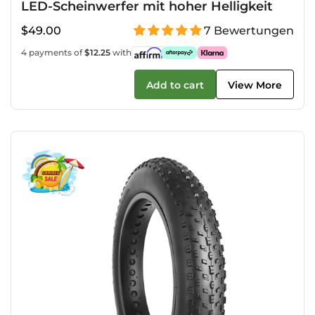
LED-Scheinwerfer mit hoher Helligkeit
Regulärer
$49.00
7 Bewertungen
Preis
4 payments of
$12.25
with
Add to cart
View More