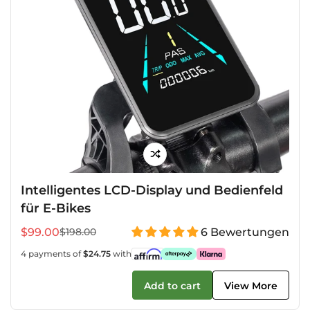
Intelligentes LCD-Display und Bedienfeld
für E-Bikes
$99.00
6 Bewertungen
$198.00
Verkaufspreis
Regulärer
Preis
4 payments of
$24.75
with
Add to cart
View More