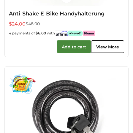
Anti-Shake E-Bike Handyhalterung
$24.00
$48.00
Verkaufspreis
Regulärer
Preis
4 payments of
$6.00
with
Add to cart
View More