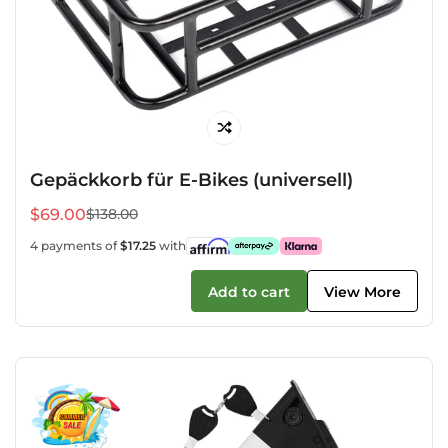
Gepäckkorb für E-Bikes (universell)
$69.00
$138.00
Verkaufspreis
Regulärer
Preis
4 payments of
$17.25
with
Add to cart
View More