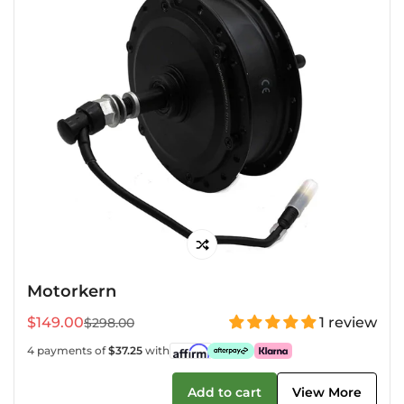
Motorkern
$149.00
1 review
$298.00
Verkaufspreis
Regulärer
Preis
4 payments of
$37.25
with
Add to cart
View More