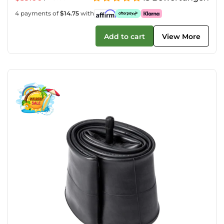
Preis
4 payments of
$14.75
with
Add to cart
View More