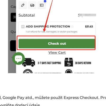
al, Google Pay atd., můžete použít Express Checkout. P
yplňte dodací údaje.