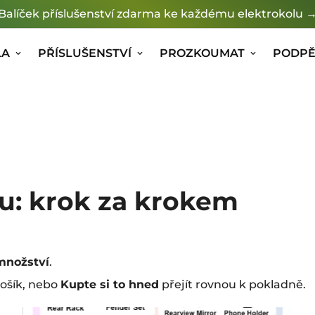
Balíček příslušenství zdarma ke každému elektrokolu 
LA
PŘÍSLUŠENSTVÍ
PROZKOUMAT
PODPĚ
ou: krok za krokem
množství
.
košík, nebo
Kupte si to hned
přejít rovnou k pokladně.