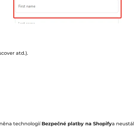
over atd.).
áněna technologií
Bezpečné platby na Shopify
a neustá