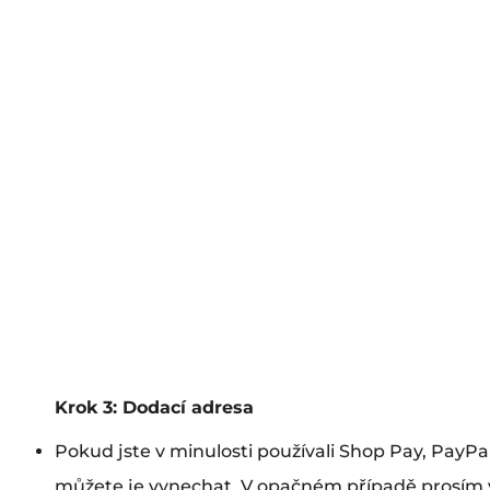
Krok 3: Dodací adresa
Pokud jste v minulosti používali Shop Pay, PayP
můžete je vynechat. V opačném případě prosím v