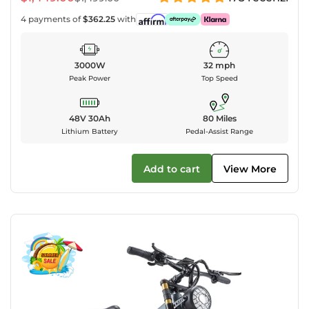
Prodejní
Běžná
cena
cena
4 payments of
$362.25
with
3000W
32 mph
Peak Power
Top Speed
48V 30Ah
80 Miles
Lithium Battery
Pedal-Assist Range
Add to cart
View More