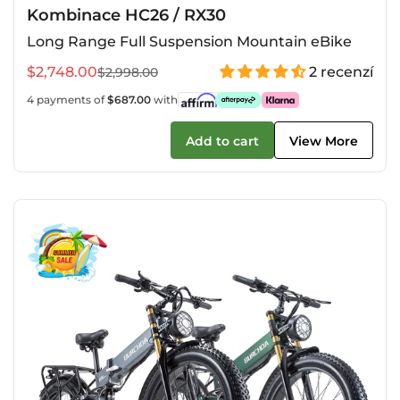
Kombinace HC26 / RX30
Long Range Full Suspension Mountain eBike
$2,748.00
2 recenzí
$2,998.00
Prodejní
Běžná
cena
cena
4 payments of
$687.00
with
Add to cart
View More