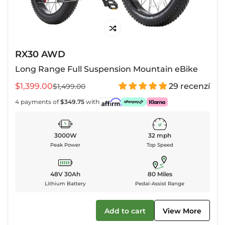
RX30 AWD
Long Range Full Suspension Mountain eBike
$1,399.00
29 recenzí
$1,499.00
Prodejní
Běžná
cena
cena
4 payments of
$349.75
with
3000W
32 mph
Peak Power
Top Speed
48V 30Ah
80 Miles
Lithium Battery
Pedal-Assist Range
Add to cart
View More