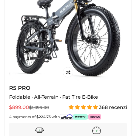
R5 PRO
Foldable · All-Terrain · Fat Tire E-Bike
$899.00
368 recenzí
$1,099.00
Prodejní
Běžná
cena
cena
4 payments of
$224.75
with