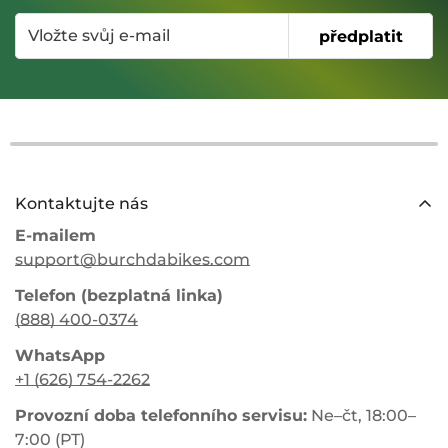
vhodnější, pokud vaše trasa zahrnuje dlouhé
Před jízdou si ověřte místní pravidla pro jízdu na
vzdálenosti, nerovný terén nebo stálé stoupání.
předplatit
stezkách. Tam, kde jsou elektrokola povolena,
držte se schválených tras, zpomalte v pohybu
kolem ostatních účastníků stezky, v případě
potřeby dejte přednost jízdě a vyhýbejte se
měkkým nebo blátivým stezkám, které by mohly
být poškozeny stopami pneumatik.
Kontaktujte nás
E-mailem
support@burchdabikes.com
Telefon (bezplatná linka)
(888) 400-0374
WhatsApp
+1 (626) 754-2262
Provozní doba telefonního servisu:
Ne–čt, 18:00–
7:00 (PT)