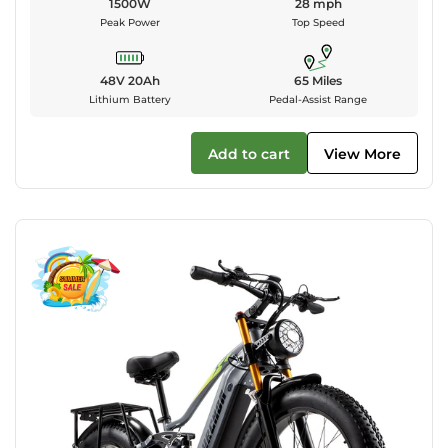
1500W
28 mph
Peak Power
Top Speed
48V 20Ah
65 Miles
Lithium Battery
Pedal-Assist Range
Add to cart
View More