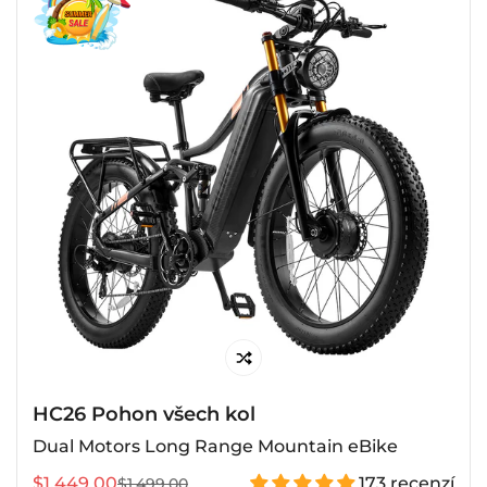
HC26 Pohon všech kol
Dual Motors Long Range Mountain eBike
$1,449.00
173 recenzí
$1,499.00