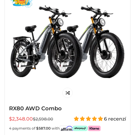
RX80 AWD Combo
$2,348.00
6 recenzí
$2,598.00
Prodejní
Běžná
cena
cena
4 payments of
$587.00
with