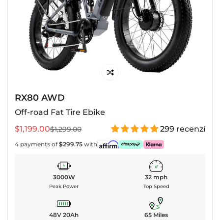
RX80 AWD
Off-road Fat Tire Ebike
$1,199.00
299 recenzí
$1,299.00
Prodejní
Běžná
cena
cena
4 payments of
$299.75
with
3000W
32 mph
Peak Power
Top Speed
48V 20Ah
65 Miles