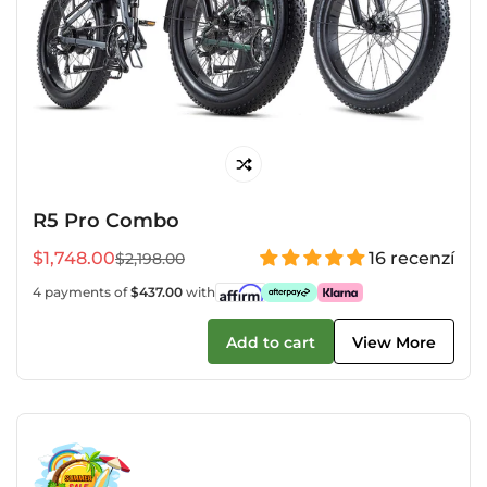
R5 Pro Combo
$1,748.00
16 recenzí
$2,198.00
Prodejní
Běžná
cena
cena
4 payments of
$437.00
with
Add to cart
View More