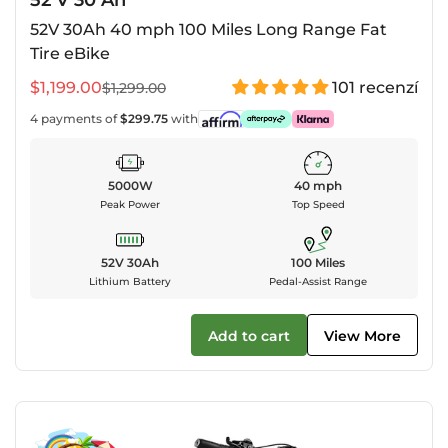
52V 30Ah 40 mph 100 Miles Long Range Fat
Tire eBike
$1,199.00
101 recenzí
$1,299.00
Prodejní
Běžná
cena
cena
4 payments of
$299.75
with
5000W
40 mph
Peak Power
Top Speed
52V 30Ah
100 Miles
Lithium Battery
Pedal-Assist Range
Add to cart
View More