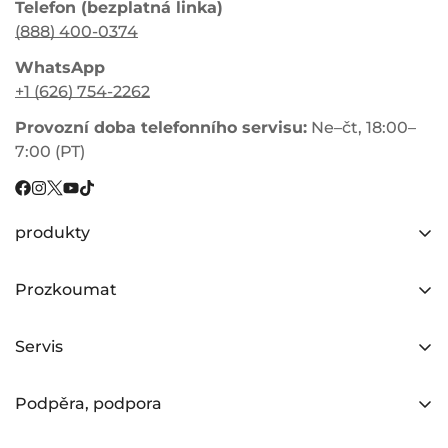
Telefon (bezplatná linka)
(888) 400-0374
WhatsApp
+1 (626) 754-2262
Provozní doba telefonního servisu:
Ne–čt, 18:00–
7:00 (PT)
produkty
HC26 Pohon všech kol
Prozkoumat
Y3 Pohon všech kol
Příběhy jezdců
RX30 AWD
Servis
Odkazovat přítele
R5 PRO
O nás
Recenze kol Burchda
Podpěra, podpora
RX80
Způsob platby
Zkušební jízda
Zásady dopravy